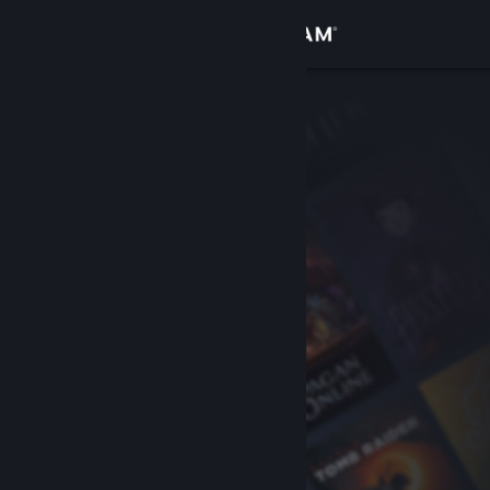
Inloggen
Winkel
Community
Over
Ondersteuning
Taal wijzigen
Download de mobiele Steam-app
Desktopwebsite weergeven