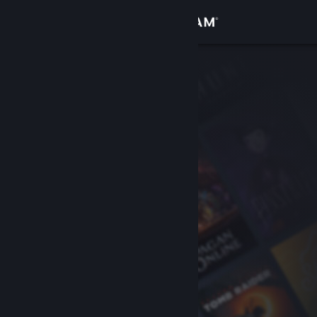
Inloggen
Winkel
Community
Over
Ondersteuning
Taal wijzigen
Download de mobiele Steam-app
Desktopwebsite weergeven