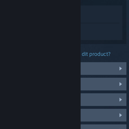
In winkel weergeven
In mijn bibliotheek bekijken
Log in
om persoonlijke hulp te krijgen
voor SteamVR.
Welk probleem ondervind je met dit product?
Headset
Controllers
Geluid
Volgen