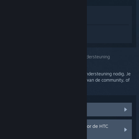
In winkel weergeven
In mijn bibliotheek bekijken
Log in
om persoonlijke hulp te krijgen
voor SteamVR.
Je selecteerde het onderwerp:
Verdere ondersteuning
Voor je probleem is meer gedetailleerde ondersteuning nodig. Je
kunt de discussiegroep induiken voor hulp van de community, of
een hulpticket aanmaken.
Communitydiscussies bezoeken
Onderdelen en vervangstukken voor de HTC
Vive