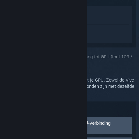
In winkel weergeven
In mijn bibliotheek bekijken
Log in
om persoonlijke hulp te krijgen
voor SteamVR.
Je selecteerde het onderwerp:
Geen toegang tot GPU (fout 109 /
400)
Je monitor heeft mogelijk geen toegang tot je GPU. Zowel de Vive
als het primaire beeldscherm moeten verbonden zijn met dezelfde
GPU.
Probleemoplossing:
Functionaliteit van videopoort en GPU-verbinding
controleren