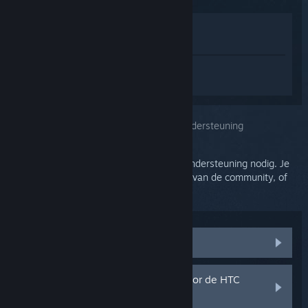
In winkel weergeven
In mijn bibliotheek bekijken
Log in
om persoonlijke hulp te krijgen
voor SteamVR.
Je selecteerde het onderwerp:
Verdere ondersteuning
Voor je probleem is meer gedetailleerde ondersteuning nodig. Je
kunt de discussiegroep induiken voor hulp van de community, of
een hulpticket aanmaken.
Communitydiscussies bezoeken
Onderdelen en vervangstukken voor de HTC
Vive