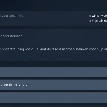
en voor SteamVR.
In winkel we
In mijn biblio
 ondersteuning
e ondersteuning nodig. Je kunt de discussiegroep induiken voor hulp v
n
 voor de HTC Vive