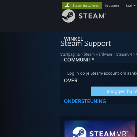
Steam installeren
inloggen
|
taal
WINKEL
Steam Support
Startpagina
>
Steam Hardware
>
SteamVR
>
COMMUNITY
Log in op je Steam-account om aankop
OVER
Inloggen bij 
ONDERSTEUNING