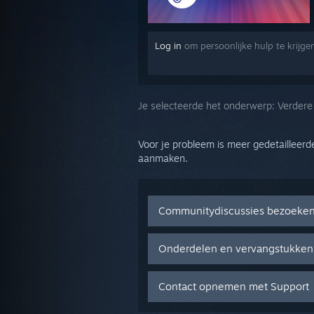
Log in
om persoonlijke hulp te krijg
Je selecteerde het onderwerp:
Verdere
Voor je probleem is meer gedetailleerd
aanmaken.
Communitydiscussies bezoeke
Onderdelen en vervangstukken
Contact opnemen met Support