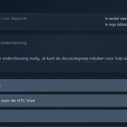
en voor SteamVR.
In winkel we
In mijn biblio
 ondersteuning
e ondersteuning nodig. Je kunt de discussiegroep induiken voor hulp v
n
 voor de HTC Vive