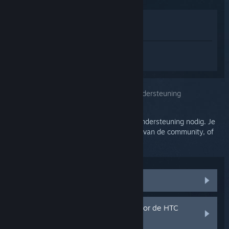
In winkel weergeven
In mijn bibliotheek bekijken
Log in
om persoonlijke hulp te krijgen
voor SteamVR.
Je selecteerde het onderwerp:
Verdere ondersteuning
Voor je probleem is meer gedetailleerde ondersteuning nodig. Je
kunt de discussiegroep induiken voor hulp van de community, of
een hulpticket aanmaken.
Communitydiscussies bezoeken
Onderdelen en vervangstukken voor de HTC
Vive