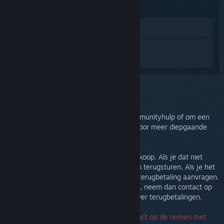
(2015)
In winkel weergeven
Log in
om persoonlijke hulp te krijgen
voor Steam Controller (2015).
Je selecteerde het onderwerp:
Meer hulp
Je kunt onze discussies bekijken voor communityhulp of om een
bug te melden. Maak een hulpticket aan voor meer diepgaande
probleemoplossing.
We willen dat je tevreden bent met je aankoop. Als je dat niet
bent, dan kun je je aankoop zonder kosten terugsturen. Als je het
op Steam kocht dan kun je hieronder een terugbetaling aanvragen.
Als je het van een andere handelaar kocht, neem dan contact op
met die handelaar voor meer informatie over terugbetalingen.
Je hebt geen serienummer nodig om contact op de nemen met