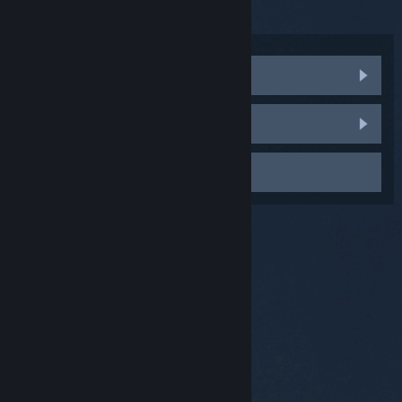
serienummers leeg laten.
Communitydiscussies bezoeken
Een bug melden
Contact opnemen met Support
© Valve Corporation. Alle rechten voorbehouden. Alle
handelsmerken zijn eigendom van hun respectieve
eigenaren in de Verenigde Staten en andere landen.
Privacybeleid
|
Juridische informatie
|
Toegankelijkheid
|
Steam Subscriber Agreement
|