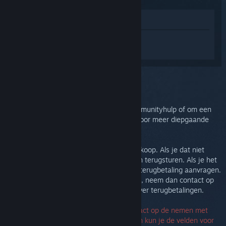
In winkel weergeven
Log in
om persoonlijke hulp te krijgen
voor Steam Controller (2015).
Je selecteerde het onderwerp:
Meer hulp
Je kunt onze discussies bekijken voor communityhulp of om een
bug te melden. Maak een hulpticket aan voor meer diepgaande
probleemoplossing.
We willen dat je tevreden bent met je aankoop. Als je dat niet
bent, dan kun je je aankoop zonder kosten terugsturen. Als je het
op Steam kocht dan kun je hieronder een terugbetaling aanvragen.
Als je het van een andere handelaar kocht, neem dan contact op
met die handelaar voor meer informatie over terugbetalingen.
Je hebt geen serienummer nodig om contact op de nemen met
Support. Als er zich een fout voordoet, dan kun je de velden voor