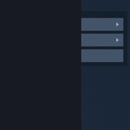
serienummers leeg laten.
Communitydiscussies bezoeken
Een bug melden
Contact opnemen met Support
© Valve Corporation. Alle rechten voorbehouden. Alle
handelsmerken zijn eigendom van hun respectieve
eigenaren in de Verenigde Staten en andere landen.
Privacybeleid
|
Juridische informatie
|
Toegankelijkheid
|
Steam Subscriber Agreement
|