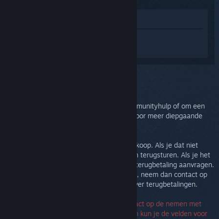
In winkel weergeven
Log in
om persoonlijke hulp te krijgen
voor Steam Controller (2015).
Je selecteerde het onderwerp:
Meer hulp
Je kunt onze discussies bekijken voor communityhulp of om een
bug te melden. Maak een hulpticket aan voor meer diepgaande
probleemoplossing.
We willen dat je tevreden bent met je aankoop. Als je dat niet
bent, dan kun je je aankoop zonder kosten terugsturen. Als je het
op Steam kocht dan kun je hieronder een terugbetaling aanvragen.
Als je het van een andere handelaar kocht, neem dan contact op
met die handelaar voor meer informatie over terugbetalingen.
Je hebt geen serienummer nodig om contact op de nemen met
Support. Als er zich een fout voordoet, dan kun je de velden voor