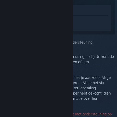
In winkel weergeven
Log in
om persoonlijke hulp te krijgen
voor Steam Link.
Je selecteerde het onderwerp:
Verdere ondersteuning
Voor je probleem is gedetailleerde ondersteuning nodig. Je kunt de
discussiegroep voor communityhulp bekijken of een
ondersteuningsticket aanmaken.
Uiteindelijk willen we dat je tevreden bent met je aankoop. Als je
dat niet bent, kun je het kosteloos retourneren. Als je het via
Steam hebt gekocht, kun je hieronder een terugbetaling
aanvragen. Als je het bij een andere verkoper hebt gekocht, dien
je contact met hen op te nemen voor informatie over hun
retourneringsproces.
Er is geen serienummer vereist om contact met ondersteuning op