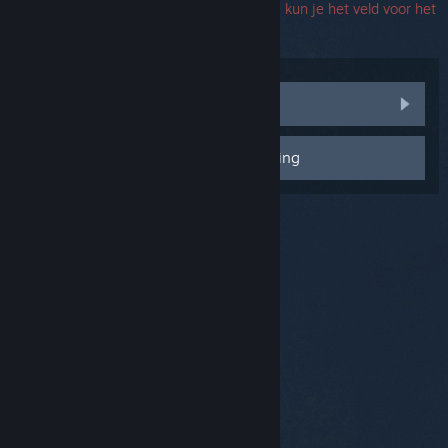
te nemen. Als je een probleem ondervindt, kun je het veld voor het
serienummer leeg laten.
Communitydiscussies bezoeken
Contact opnemen met ondersteuning
© Valve Corporation. Alle rechten voorbehouden. Alle
handelsmerken zijn eigendom van hun respectieve
eigenaren in de Verenigde Staten en andere landen.
Privacybeleid
|
Juridische informatie
|
Toegankelijkheid
|
Steam Subscriber Agreement
|
Terugbetalingen
|
Cookies