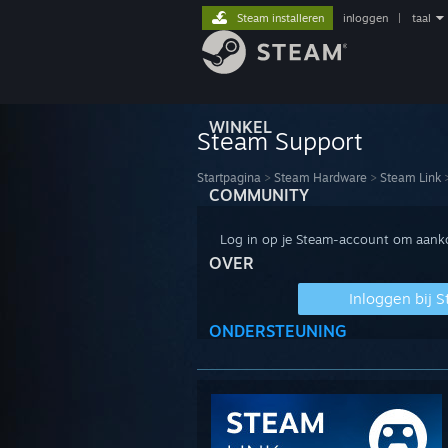
Steam installeren
inloggen
|
taal
WINKEL
Steam Support
Startpagina
>
Steam Hardware
>
Steam Link
COMMUNITY
Log in op je Steam-account om aankop
OVER
Inloggen bij 
ONDERSTEUNING