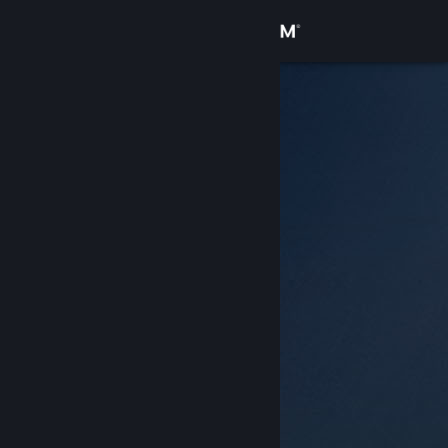
Inloggen
Winkel
Community
Over
Ondersteuning
Taal wijzigen
Download de mobiele Steam-app
Desktopwebsite weergeven