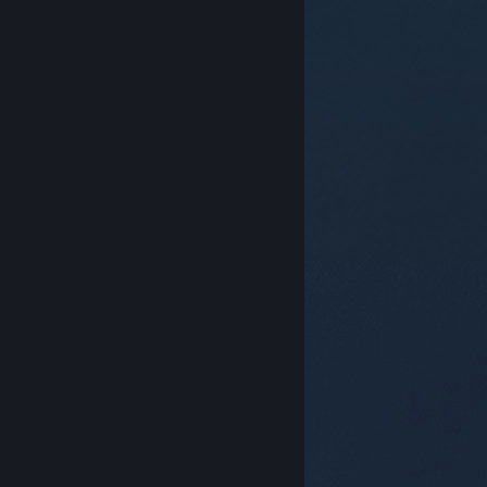
© Valve Corporation. Alle rechten voorbehouden. Alle
handelsmerken zijn eigendom van hun respectieve
eigenaren in de Verenigde Staten en andere landen.
Privacybeleid
|
Juridische informatie
|
Toegankelijkheid
|
Steam Subscriber Agreement
|
Terugbetalingen
|
Cookies