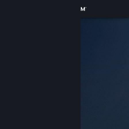
Inloggen
Winkel
Community
Over
Ondersteuning
Taal wijzigen
Download de mobiele Steam-app
Desktopwebsite weergeven