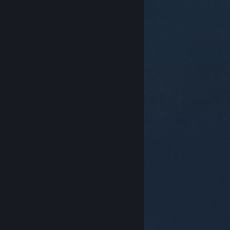
© Valve Corporation. Alle rechten voorbehouden. Alle
handelsmerken zijn eigendom van hun respectieve
eigenaren in de Verenigde Staten en andere landen.
Privacybeleid
|
Juridische informatie
|
Toegankelijkheid
|
Steam Subscriber Agreement
|
Terugbetalingen
|
Cookies