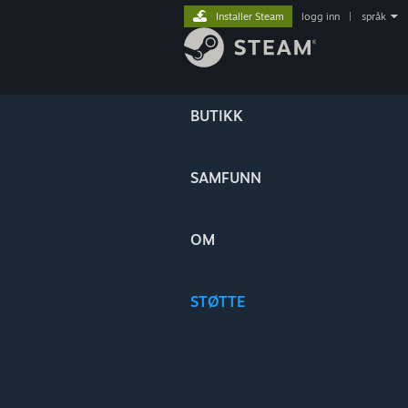
Installer Steam
logg inn
|
språk
BUTIKK
SAMFUNN
OM
STØTTE