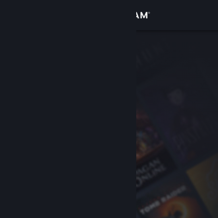
Logg inn
Butikk
Samfunn
Om
Kundestøtte
Bytt språk
Skaff deg Steam-appen på mobil
Vis skrivebordsversjon