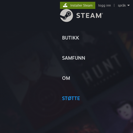
Installer Steam
logg inn
|
språk
BUTIKK
SAMFUNN
OM
STØTTE