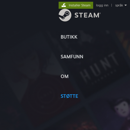
Installer Steam
logg inn
|
språk
BUTIKK
SAMFUNN
OM
STØTTE