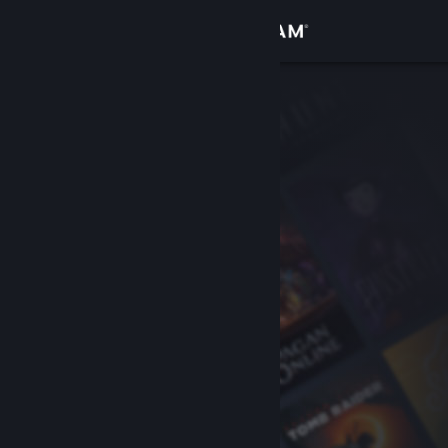
Logg inn
Butikk
Samfunn
Om
Kundestøtte
Bytt språk
Skaff deg Steam-appen på mobil
Vis skrivebordsversjon