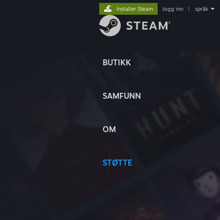
Installer Steam
logg inn
|
språk
BUTIKK
SAMFUNN
OM
STØTTE