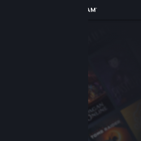
Logg inn
Butikk
Samfunn
Om
Kundestøtte
Bytt språk
Skaff deg Steam-appen på mobil
Vis skrivebordsversjon