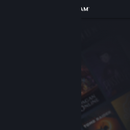
Logg inn
Butikk
Samfunn
Om
Kundestøtte
Bytt språk
Skaff deg Steam-appen på mobil
Vis skrivebordsversjon