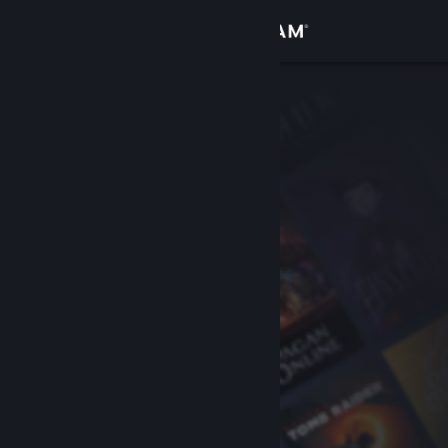
Logg inn
Butikk
Samfunn
Om
Kundestøtte
Bytt språk
Skaff deg Steam-appen på mobil
Vis skrivebordsversjon