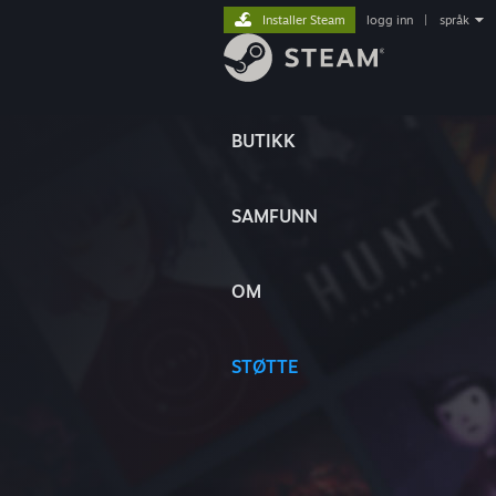
Installer Steam
logg inn
|
språk
BUTIKK
SAMFUNN
OM
STØTTE