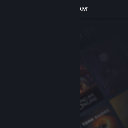
Logg inn
Butikk
Samfunn
Om
Kundestøtte
Bytt språk
Skaff deg Steam-appen på mobil
Vis skrivebordsversjon