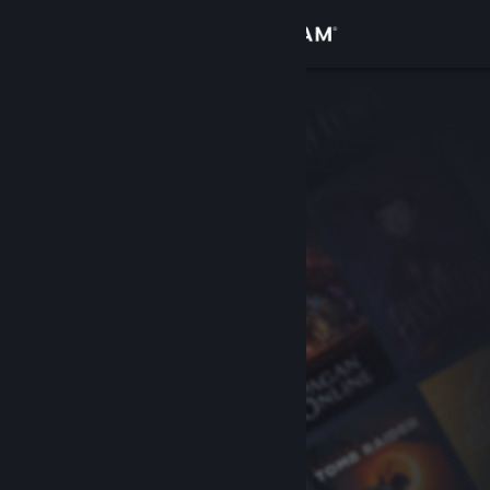
Logg inn
Butikk
Samfunn
Om
Kundestøtte
Bytt språk
Skaff deg Steam-appen på mobil
Vis skrivebordsversjon