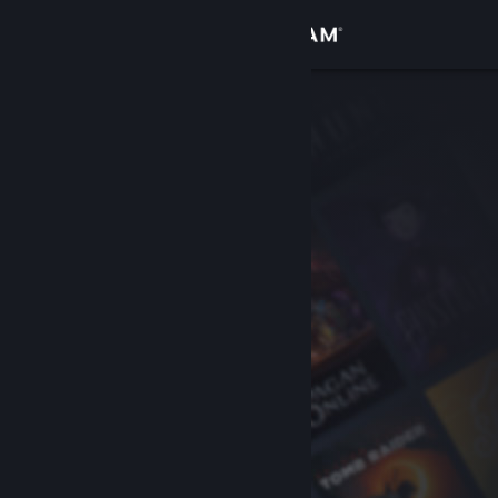
Logg inn
Butikk
Samfunn
Om
Kundestøtte
Bytt språk
Skaff deg Steam-appen på mobil
Vis skrivebordsversjon