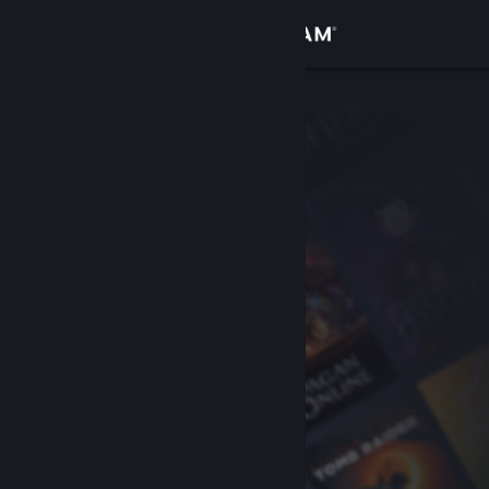
Logg inn
Butikk
Samfunn
Om
Kundestøtte
Bytt språk
Skaff deg Steam-appen på mobil
Vis skrivebordsversjon