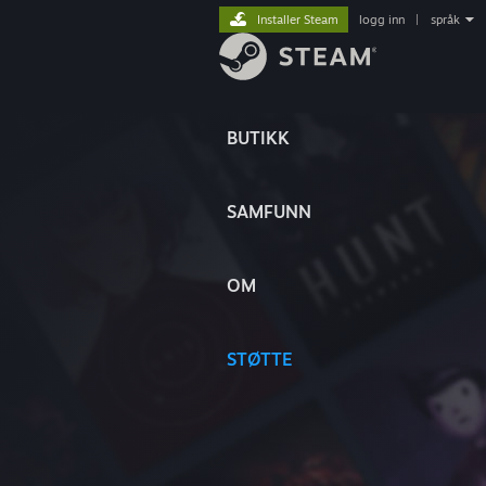
Installer Steam
logg inn
|
språk
BUTIKK
SAMFUNN
OM
STØTTE