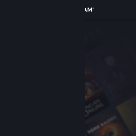
Logg inn
Butikk
Samfunn
Om
Kundestøtte
Bytt språk
Skaff deg Steam-appen på mobil
Vis skrivebordsversjon