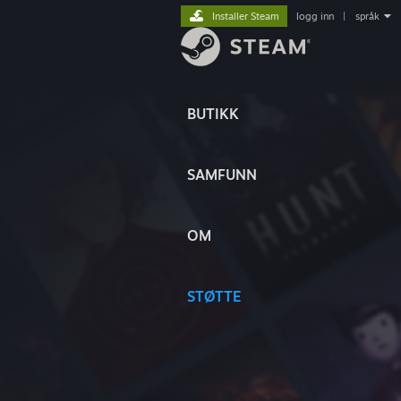
Installer Steam
logg inn
|
språk
BUTIKK
SAMFUNN
OM
STØTTE