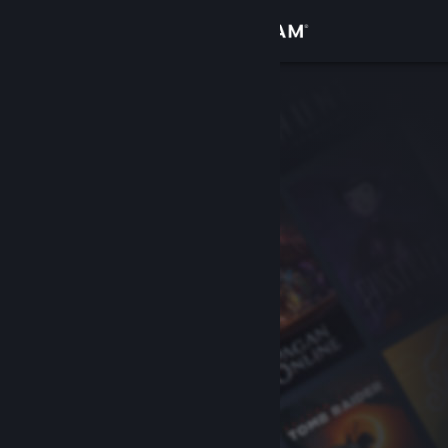
Logg inn
Butikk
Samfunn
Om
Kundestøtte
Bytt språk
Skaff deg Steam-appen på mobil
Vis skrivebordsversjon