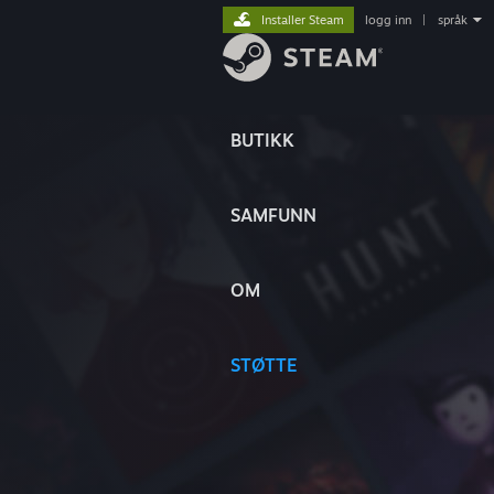
Installer Steam
logg inn
|
språk
BUTIKK
SAMFUNN
OM
STØTTE