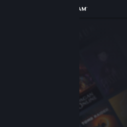
Logg inn
Butikk
Samfunn
Om
Kundestøtte
Bytt språk
Skaff deg Steam-appen på mobil
Vis skrivebordsversjon