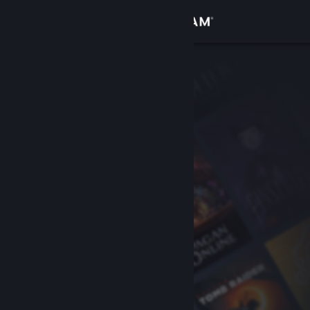
Logg inn
Butikk
Samfunn
Om
Kundestøtte
Bytt språk
Skaff deg Steam-appen på mobil
Vis skrivebordsversjon