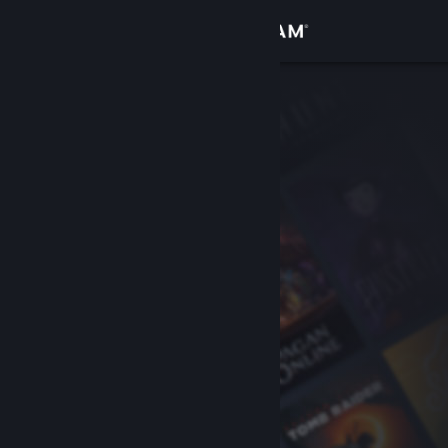
Logg inn
Butikk
Samfunn
Om
Kundestøtte
Bytt språk
Skaff deg Steam-appen på mobil
Vis skrivebordsversjon