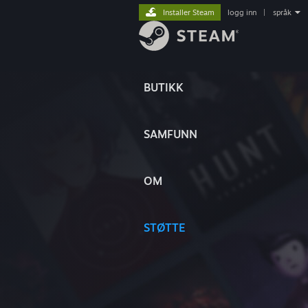
Installer Steam
logg inn
|
språk
BUTIKK
SAMFUNN
OM
STØTTE