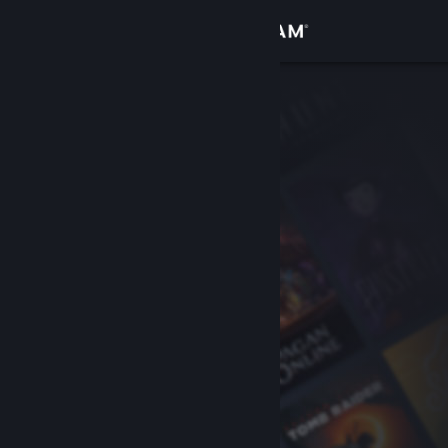
Logg inn
Butikk
Samfunn
Om
Kundestøtte
Bytt språk
Skaff deg Steam-appen på mobil
Vis skrivebordsversjon