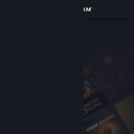
Logg inn
Butikk
Samfunn
Om
Kundestøtte
Bytt språk
Skaff deg Steam-appen på mobil
Vis skrivebordsversjon