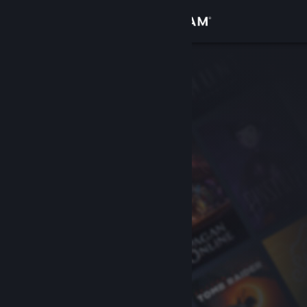
Logg inn
Butikk
Samfunn
Om
Kundestøtte
Bytt språk
Skaff deg Steam-appen på mobil
Vis skrivebordsversjon