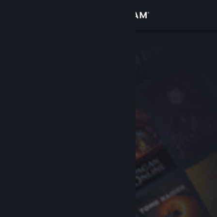
Logg inn
Butikk
Samfunn
Om
Kundestøtte
Bytt språk
Skaff deg Steam-appen på mobil
Vis skrivebordsversjon