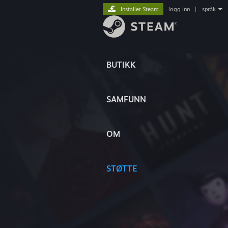
Installer Steam
logg inn
|
språk
BUTIKK
SAMFUNN
OM
STØTTE