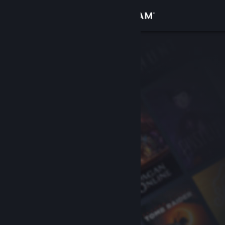
Logg inn
Butikk
Samfunn
Om
Kundestøtte
Bytt språk
Skaff deg Steam-appen på mobil
Vis skrivebordsversjon