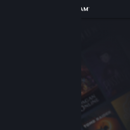
Logg inn
Butikk
Samfunn
Om
Kundestøtte
Bytt språk
Skaff deg Steam-appen på mobil
Vis skrivebordsversjon