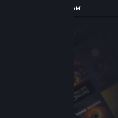
Logg inn
Butikk
Samfunn
Om
Kundestøtte
Bytt språk
Skaff deg Steam-appen på mobil
Vis skrivebordsversjon