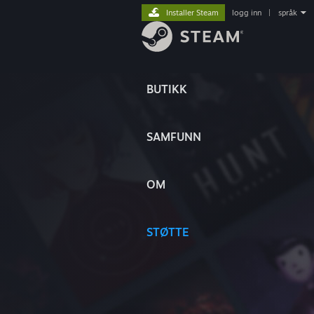
Installer Steam
logg inn
|
språk
BUTIKK
SAMFUNN
OM
STØTTE